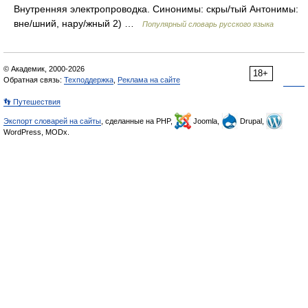
Внутренняя электропроводка. Синонимы: скры/тый Антонимы:
вне/шний, нару/жный 2) …
Популярный словарь русского языка
© Академик, 2000-2026
18+
Обратная связь:
Техподдержка
,
Реклама на сайте
👣 Путешествия
Экспорт словарей на сайты
, сделанные на PHP,
Joomla,
Drupal,
WordPress, MODx.