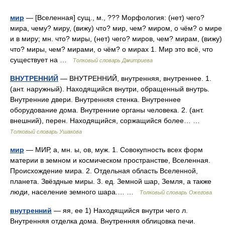
мир
— [Вселенная] сущ., м., ??? Морфология: (нет) чего?
мира, чему? миру, (вижу) что? мир, чем? миром, о чём? о мире
и в миру; мн. что? миры, (нет) чего? миров, чем? мирам, (вижу)
что? миры, чем? мирами, о чём? о мирах 1. Мир это всё, что
существует на …
Толковый словарь Дмитриева
ВНУТРЕННИЙ
— ВНУТРЕННИЙ, внутренняя, внутреннее. 1.
(ант. наружный). Находящийся внутри, обращенный внутрь.
Внутренние двери. Внутренняя стенка. Внутреннее
оборудование дома. Внутренние органы человека. 2. (ант.
внешний), перен. Находящийся, соржащийся более… …
Толковый словарь Ушакова
мир
— МИР, а, мн. ы, ов, муж. 1. Совокупность всех форм
материи в земном и космическом пространстве, Вселенная.
Происхождение мира. 2. Отдельная область Вселенной,
планета. Звёздные миры. 3. ед. Земной шар, Земля, а также
люди, население земного шара.… …
Толковый словарь Ожегова
внутренний
— яя, ее 1) Находящийся внутри чего л.
Внутренняя отделка дома. Внутренняя облицовка печи.