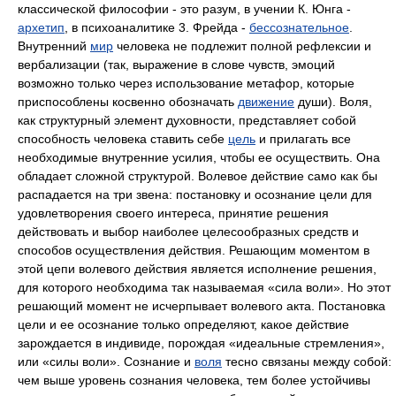
классической философии - это разум, в учении К. Юнга -
архетип
, в психоаналитике 3. Фрейда -
бессознательное
.
Внутренний
мир
человека не подлежит полной рефлексии и
вербализации (так, выражение в слове чувств, эмоций
возможно только через использование метафор, которые
приспособлены косвенно обозначать
движение
души). Воля,
как структурный элемент духовности, представляет собой
способность человека ставить себе
цель
и прилагать все
необходимые внутренние усилия, чтобы ее осуществить. Она
обладает сложной структурой. Волевое действие само как бы
распадается на три звена: постановку и осознание цели для
удовлетворения своего интереса, принятие решения
действовать и выбор наиболее целесообразных средств и
способов осуществления действия. Решающим моментом в
этой цепи волевого действия является исполнение решения,
для которого необходима так называемая «сила воли». Но этот
решающий момент не исчерпывает волевого акта. Постановка
цели и ее осознание только определяют, какое действие
зарождается в индивиде, порождая «идеальные стремления»,
или «силы воли». Сознание и
воля
тесно связаны между собой:
чем выше уровень сознания человека, тем более устойчивы